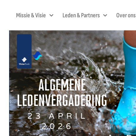
Skip
to
Missie & Visie
Leden & Partners
Over ons
content