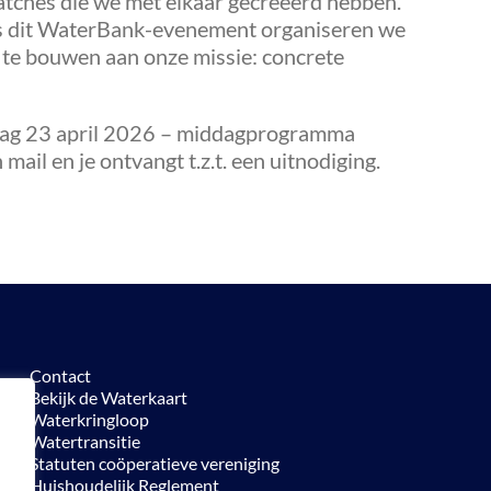
ches die we met elkaar gecreëerd hebben.
ens dit WaterBank-evenement organiseren we
e te bouwen aan onze missie: concrete
rdag 23 april 2026 – middagprogramma
ail en je ontvangt t.z.t. een uitnodiging.
Contact
Bekijk de Waterkaart
Waterkringloop
Watertransitie
Statuten coöperatieve vereniging
Huishoudelijk Reglement