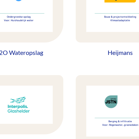
2O Wateropslag
Heijmans