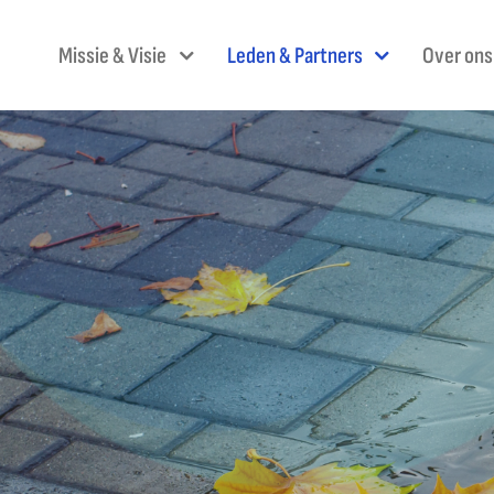
Skip
to
Missie & Visie
Leden & Partners
Over ons
content