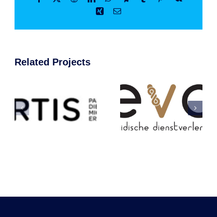
Xing
Email
Related Projects
Eva
Van
Juridische
Remmen
Dienstverlening
UV
(EJD)
Technolog