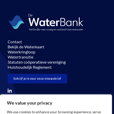
Contact
Bekijk de Waterkaart
Waterkringloop
Watertransitie
Statuten coöperatieve vereniging
Huishoudelijk Reglement
Schrijf je in voor onze nieuwsbrief
We value your privacy
© Copyright 2026 De Waterbank – info@dewaterbank.nl
We use cookies to enhance your browsing experience, serve
Disclaimer
Privacybeleid
Gebruikersvoorwaarden