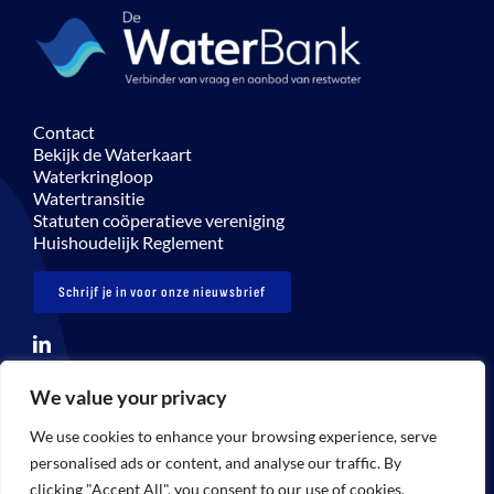
Contact
Bekijk de Waterkaart
Waterkringloop
Watertransitie
Statuten coöperatieve vereniging
Huishoudelijk Reglement
Schrijf je in voor onze nieuwsbrief
We value your privacy
© Copyright 2026 De Waterbank – info@dewaterbank.nl
We use cookies to enhance your browsing experience, serve
Disclaimer
Privacybeleid
Gebruikersvoorwaarden
personalised ads or content, and analyse our traffic. By
clicking "Accept All", you consent to our use of cookies.