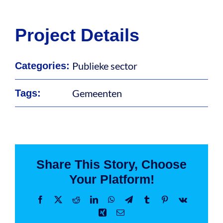
Project Details
Publieke sector
Categories:
Gemeenten
Tags:
Share This Story, Choose
Your Platform!
Facebook
X
Reddit
LinkedIn
WhatsApp
Telegram
Tumblr
Pinterest
Vk
Xing
Email