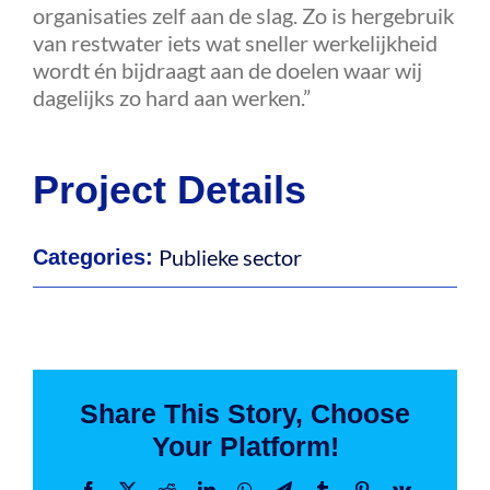
organisaties zelf aan de slag. Zo is hergebruik
van restwater iets wat sneller werkelijkheid
wordt én bijdraagt aan de doelen waar wij
dagelijks zo hard aan werken.”
Project Details
Publieke sector
Categories:
Share This Story, Choose
Your Platform!
Facebook
X
Reddit
LinkedIn
WhatsApp
Telegram
Tumblr
Pinterest
Vk