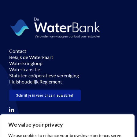
Contact
Bekijk de Waterkaart
Waterkringloop
Watertransitie
Statuten coöperatieve vereniging
Huishoudelijk Reglement
Schrijf je in voor onze nieuwsbrief
We value your privacy
© Copyright 2026 De Waterbank – info@dewaterbank.nl
We use cookies to enhance your browsing experience, serve