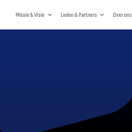
Skip
to
Missie & Visie
Leden & Partners
Over ons
content