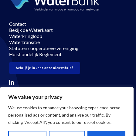
Contact
Bekijk de Waterkaart
Waterkringloop
Watertransitie
Statuten coöperatieve vereniging
Huishoudelijk Reglement
Schrijf je in voor onze nieuwsbrief
We value your privacy
© Copyright 2026 De Waterbank – info@dewaterbank.nl
We use cookies to enhance your browsing experience, serve
Disclaimer
Privacybeleid
Gebruikersvoorwaarden
personalised ads or content, and analyse our traffic. By
clicking "Accept All", you consent to our use of cookies.