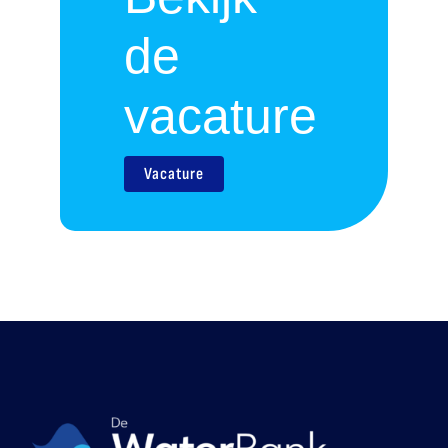
de
vacature
Vacature