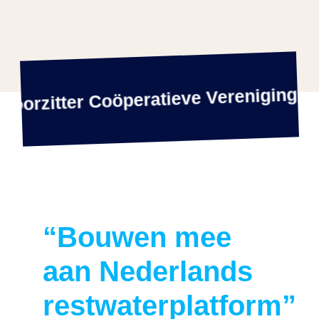
Agenda
voorzitter Coöperatieve Vereniging – 
Contact
“Bouwen mee
aan Nederlands
restwaterplatform”