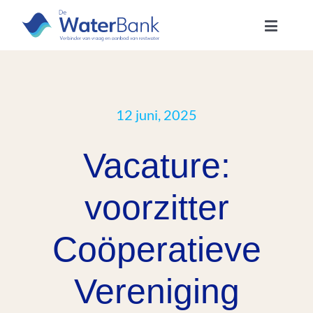
Skip
to
Toggle
content
Navigatio
Missie & Visie
Leden & Partners
12 juni, 2025
Vacature:
Lid worden
voorzitter
Projecten
Coöperatieve
Nieuws
Vereniging
Over ons