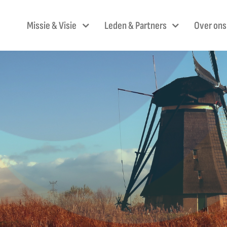
Skip
to
Missie & Visie
Leden & Partners
Over ons
content