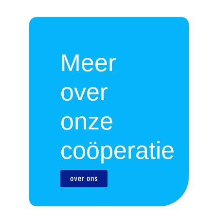
Meer
over
onze
coöperatie
over ons