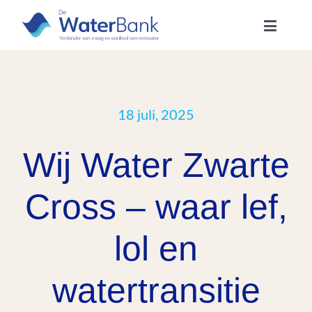
Skip
to
Toggle
content
Navigatio
Missie & Visie
Leden & Partners
18 juli, 2025
Wij Water Zwarte
Lid worden
Cross – waar lef,
Projecten
lol en
Nieuws
watertransitie
Over ons