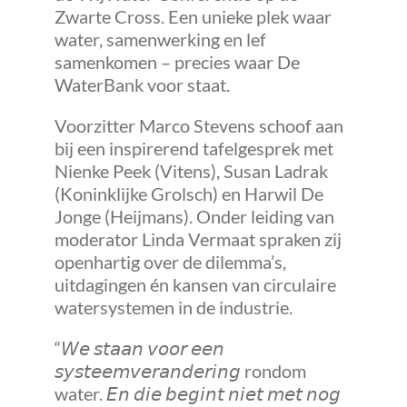
Zwarte Cross. Een unieke plek waar
water, samenwerking en lef
samenkomen
–
precies waar De
WaterBank voor staat.
Voorzitter Marco Stevens schoof aan
bij een inspirerend tafelgesprek met
Nienke Peek (Vitens), Susan Ladrak
(Koninklijke Grolsch) en Harwil De
Jonge (Heijmans). Onder leiding van
moderator Linda Vermaat spraken zij
openhartig over de dilemma’s,
uitdagingen én kansen van circulaire
watersystemen in de industrie.
“
𝘞𝘦 𝘴𝘵𝘢𝘢𝘯 𝘷𝘰𝘰𝘳 𝘦𝘦𝘯
𝘴𝘺𝘴𝘵𝘦𝘦𝘮𝘷𝘦𝘳𝘢𝘯𝘥𝘦𝘳𝘪𝘯𝘨
rondom
water.
𝘌𝘯 𝘥𝘪𝘦 𝘣𝘦𝘨𝘪𝘯𝘵 𝘯𝘪𝘦𝘵 𝘮𝘦𝘵 𝘯𝘰𝘨