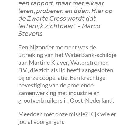
𝘦𝘦𝘯 𝘳𝘢𝘱𝘱𝘰𝘳𝘵, 𝘮𝘢𝘢𝘳 𝘮𝘦𝘵 𝘦𝘭𝘬𝘢𝘢𝘳
𝘭𝘦𝘳𝘦𝘯, 𝘱𝘳𝘰𝘣𝘦𝘳𝘦𝘯 𝘦𝘯 𝘥𝘰́𝘦𝘯. 𝘏𝘪𝘦𝘳 𝘰𝘱
𝘥𝘦 𝘡𝘸𝘢𝘳𝘵𝘦 𝘊𝘳𝘰𝘴𝘴 𝘸𝘰𝘳𝘥𝘵 𝘥𝘢𝘵
𝘭𝘦𝘵𝘵𝘦𝘳𝘭𝘪𝘫𝘬 𝘻𝘪𝘤𝘩𝘵𝘣𝘢𝘢𝘳.”
–
𝘔𝘢𝘳𝘤𝘰
𝘚𝘵𝘦𝘷𝘦𝘯𝘴
Een bijzonder moment was de
uitreiking van het WaterBank-schildje
aan Martine Klaver, Waterstromen
B.V., die zich als lid heeft aangesloten
bij onze coöperatie. Een krachtige
bevestiging van de groeiende
samenwerking met industrie en
grootverbruikers in Oost-Nederland.
Meedoen met onze missie? Kijk wie er
jou al voorgingen.